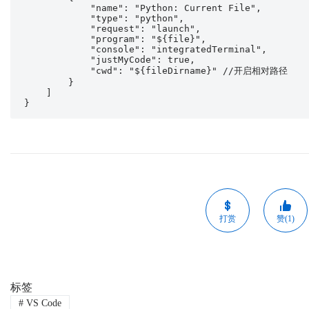
            "name": "Python: Current File",

            "type": "python",

            "request": "launch",

            "program": "${file}",

            "console": "integratedTerminal",

            "justMyCode": true,

            "cwd": "${fileDirname}" //开启相对路径

        }

    ]

}
打赏
赞(1)
标签
#
VS Code