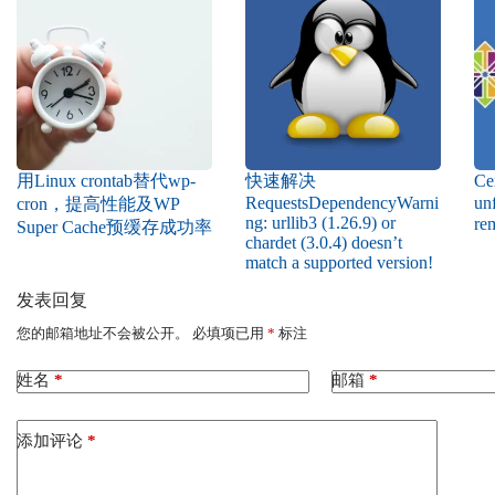
用Linux crontab替代wp-
快速解决
Ce
RequestsDependencyWarni
unf
cron，提高性能及WP
ng: urllib3 (1.26.9) or
r
Super Cache预缓存成功率
chardet (3.0.4) doesn’t
match a supported version!
发表回复
您的邮箱地址不会被公开。
必填项已用
*
标注
姓名
*
邮箱
*
添加评论
*