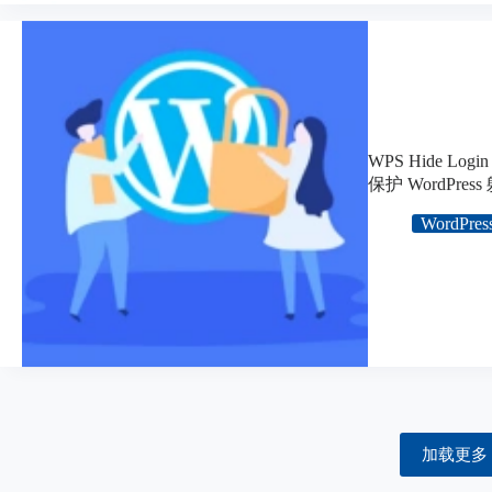
WPS Hide Login
保护 WordPre
WordPres
加载更多