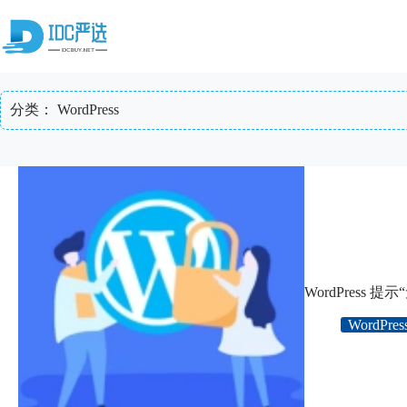
跳
至
内
容
分类：
WordPress
WordPress
WordPres