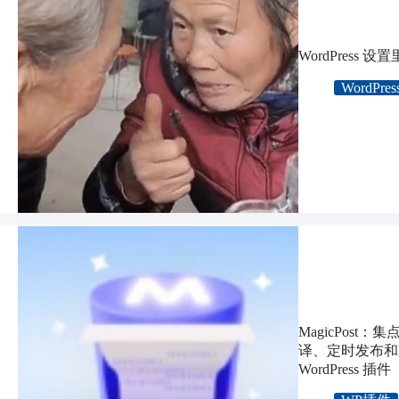
WordPress
WordPres
MagicPos
译、定时发布和
WordPress 插件