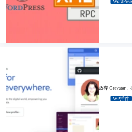
WordPres
放弃 Gravatar
WP插件