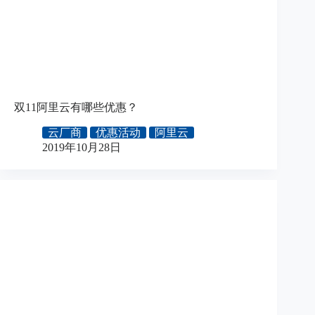
双11阿里云有哪些优惠？
云厂商
优惠活动
阿里云
2019年10月28日