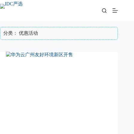
跳
至
内
容
分类：
优惠活动