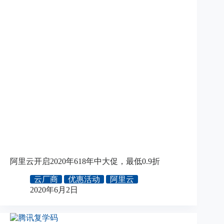
阿里云开启2020年618年中大促，最低0.9折
云厂商
优惠活动
阿里云
2020年6月2日