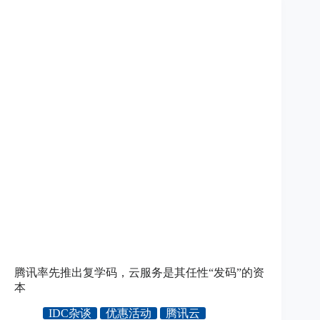
腾讯率先推出复学码，云服务是其任性“发码”的资
本
IDC杂谈
优惠活动
腾讯云