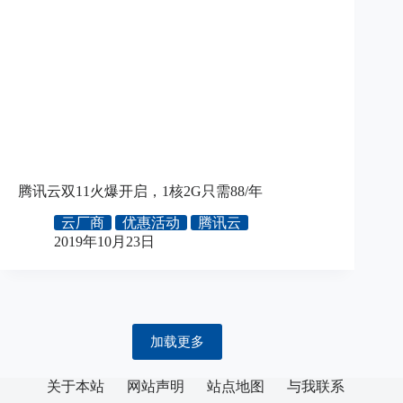
腾讯云双11火爆开启，1核2G只需88/年
云厂商
优惠活动
腾讯云
2019年10月23日
加载更多
关于本站
网站声明
站点地图
与我联系