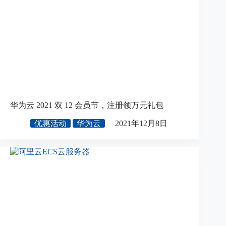
华为云 2021 双 12 会员节，注册领万元礼包
优惠活动
华为云
2021年12月8日