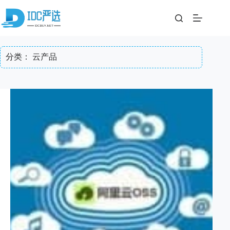
跳
至
内
容
分类：
云产品