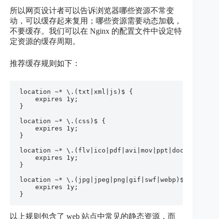
所以网页设计者可以告诉浏览器哪些资源不常变
动，可以缓存起来复用；哪些资源需要动态加载，
不要缓存。我们可以在 Nginx 的配置文件中设定特
定资源的缓存周期。
推荐缓存规则如下：
location ~* \.(txt|xml|js)$ {

	expires 1y;

}

location ~* \.(css)$ {

	expires 1y;

}

location ~* \.(flv|ico|pdf|avi|mov|ppt|doc|mp3|wmv|
	expires 1y;

}

location ~* \.(jpg|jpeg|png|gif|swf|webp)$ {

	expires 1y;

}
以上规则包含了 web 站点中常见的静态资源，而