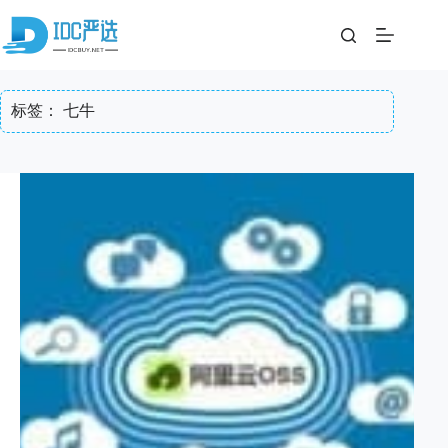
跳
至
内
容
标签：
七牛