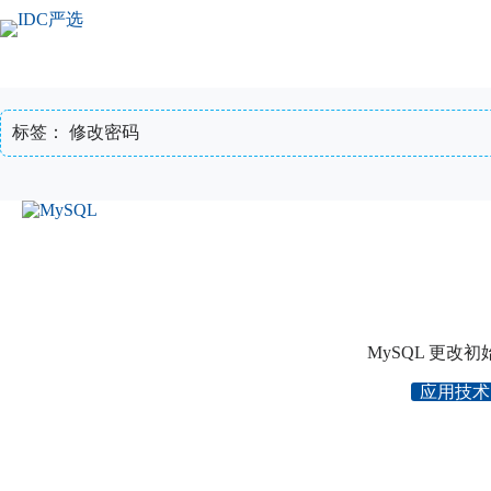
跳
至
内
容
标签：
修改密码
MySQL 更改
应用技术