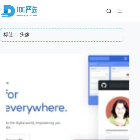
跳
至
内
容
标签：
头像