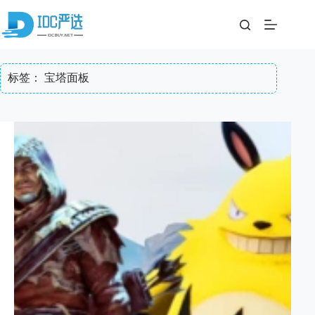
跳
至
内
容
标签：
宝塔面板