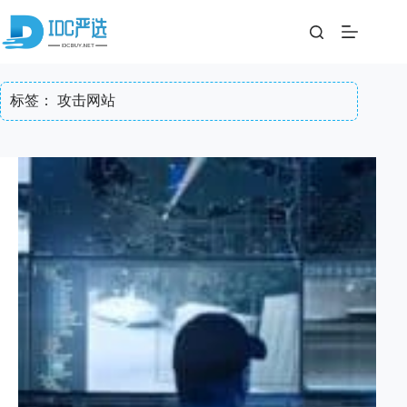
跳
至
内
容
标签：
攻击网站