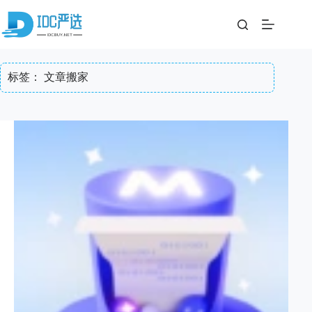
跳
至
内
容
标签：
文章搬家