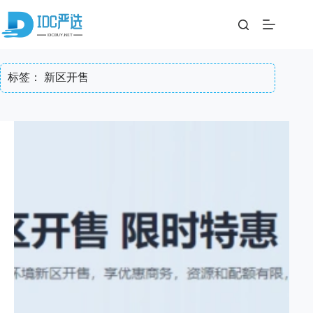
跳
至
内
容
标签：
新区开售