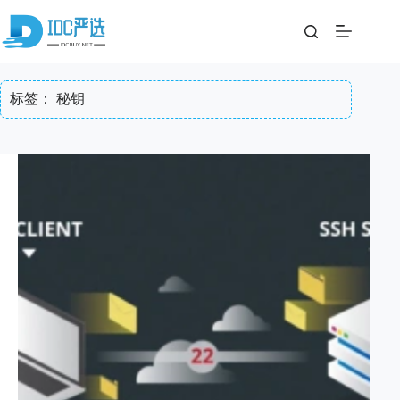
跳
至
内
容
标签：
秘钥