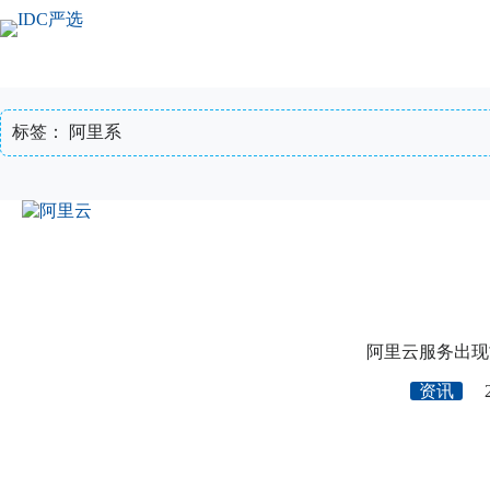
跳
至
内
容
标签：
阿里系
阿里云服务出现
资讯