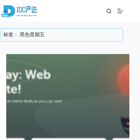
跳
至
内
容
标签：
黑色星期五