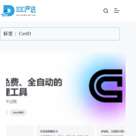
跳
至
内
容
标签：
CertD