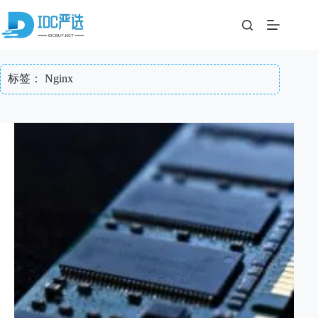
跳
至
内
容
标签：
Nginx