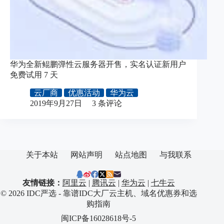
华为全新鲲鹏弹性云服务器开售，实名认证新用户
免费试用 7 天
云厂商
优惠活动
华为云
2019年9月27日
3 条评论
关于本站
网站声明
站点地图
与我联系
友情链接：
阿里云
|
腾讯云
|
华为云
|
七牛云
© 2026 IDC严选 - 靠谱IDC大厂云主机、域名优惠券和选
购指南
闽ICP备16028618号-5