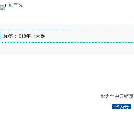
跳
至
内
容
标签：
618年中大促
华为年中云钜惠，
华为云