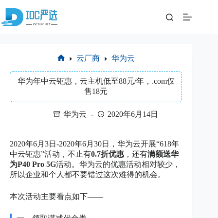
跳
至
内
容
云厂商
华为云
首
页
华为年中云钜惠，云主机低至88元/年，.com仅
售18元
华为云
2020年6月14日
2020年6月3日-2020年6月30日，华为云开展“618年
中云钜惠”活动，不止有
0.7折优惠
，还有
满额送华
为P40 Pro 5G
活动。华为云的优惠活动相对较少，
所以企业和个人都不要错过这次难得的机会。
本次活动主要看点如下——