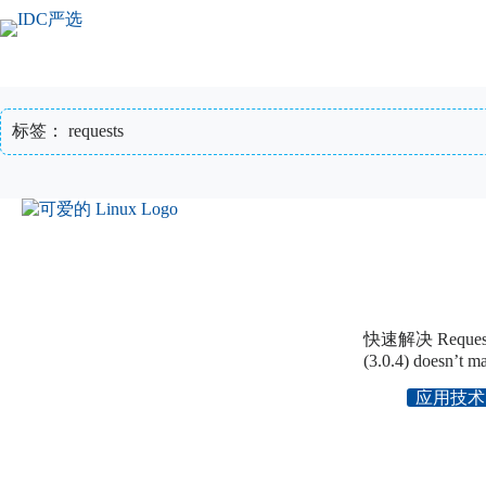
跳
至
内
容
标签：
requests
快速解决 RequestsDe
(3.0.4) doesn’t m
应用技术