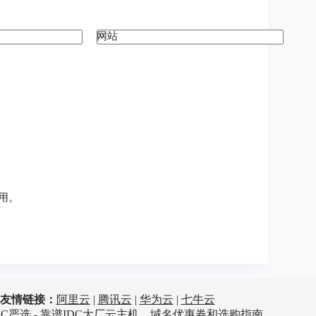
网站
用。
友情链接：
阿里云
|
腾讯云
|
华为云
|
七牛云
6 IDC严选 - 靠谱IDC大厂云主机、域名优惠券和选购指南