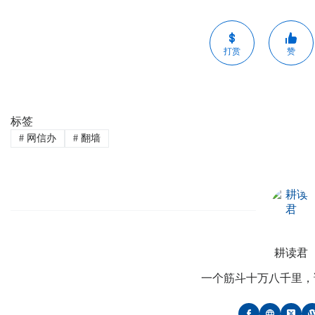
打赏
赞
标签
#
网信办
#
翻墙
耕读君
一个筋斗十万八千里，